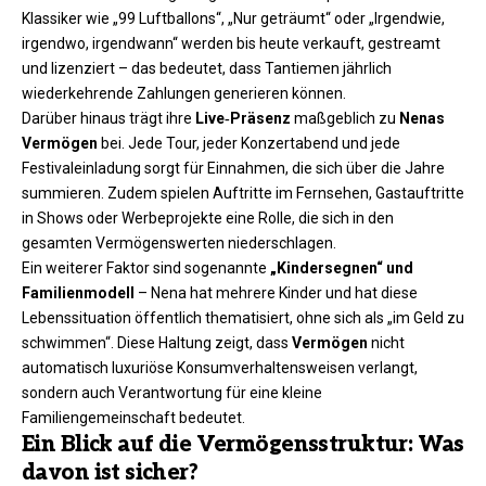
Klassiker wie „99 Luftballons“, „Nur geträumt“ oder „Irgendwie,
irgendwo, irgendwann“ werden bis heute verkauft, gestreamt
und lizenziert – das bedeutet, dass Tantiemen jährlich
wiederkehrende Zahlungen generieren können.
Darüber hinaus trägt ihre
Live‑Präsenz
maßgeblich zu
Nenas
Vermögen
bei. Jede Tour, jeder Konzertabend und jede
Festivaleinladung sorgt für Einnahmen, die sich über die Jahre
summieren. Zudem spielen Auftritte im Fernsehen, Gastauftritte
in Shows oder Werbeprojekte eine Rolle, die sich in den
gesamten Vermögenswerten niederschlagen.
Ein weiterer Faktor sind sogenannte
„Kindersegnen“ und
Familienmodell
– Nena hat mehrere Kinder und hat diese
Lebenssituation öffentlich thematisiert, ohne sich als „im Geld zu
schwimmen“. Diese Haltung zeigt, dass
Vermögen
nicht
automatisch luxuriöse Konsumverhaltensweisen verlangt,
sondern auch Verantwortung für eine kleine
Familiengemeinschaft bedeutet.
Ein Blick auf die Vermögensstruktur: Was
davon ist sicher?