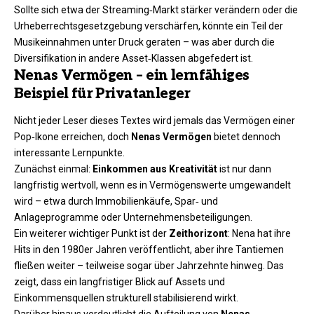
Sollte sich etwa der Streaming‑Markt stärker verändern oder die
Urheberrechtsgesetzgebung verschärfen, könnte ein Teil der
Musikeinnahmen unter Druck geraten – was aber durch die
Diversifikation in andere Asset‑Klassen abgefedert ist.
Nenas Vermögen – ein lernfähiges
Beispiel für Privatanleger
Nicht jeder Leser dieses Textes wird jemals das Vermögen einer
Pop‑Ikone erreichen, doch
Nenas Vermögen
bietet dennoch
interessante Lernpunkte.
Zunächst einmal:
Einkommen aus Kreativität
ist nur dann
langfristig wertvoll, wenn es in Vermögenswerte umgewandelt
wird – etwa durch Immobilienkäufe, Spar‑ und
Anlageprogramme oder Unternehmensbeteiligungen.
Ein weiterer wichtiger Punkt ist der
Zeithorizont
: Nena hat ihre
Hits in den 1980er Jahren veröffentlicht, aber ihre Tantiemen
fließen weiter – teilweise sogar über Jahrzehnte hinweg. Das
zeigt, dass ein langfristiger Blick auf Assets und
Einkommensquellen strukturell stabilisierend wirkt.
Darüber hinaus verdeutlicht die Aufteilung von
Nenas