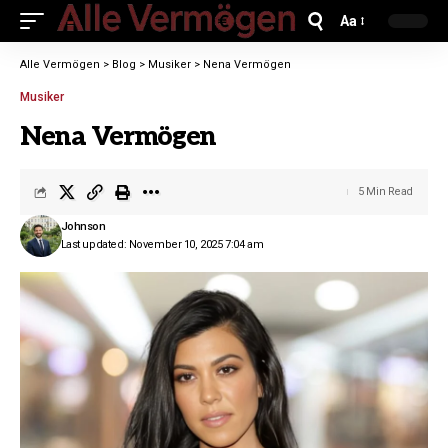
Aa
Alle Vermögen
>
Blog
>
Musiker
>
Nena Vermögen
Musiker
Nena Vermögen
5 Min Read
Johnson
Last updated: November 10, 2025 7:04 am