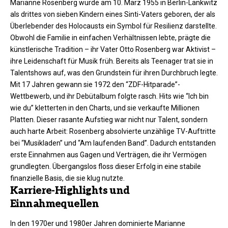
Marianne Rosenberg wurde am 10. März 1955 in Berlin-Lankwitz
als drittes von sieben Kindern eines Sinti-Vaters geboren, der als
Überlebender des Holocausts ein Symbol für Resilienz darstellte.
Obwohl die Familie in einfachen Verhältnissen lebte, prägte die
künstlerische Tradition – ihr Vater Otto Rosenberg war Aktivist –
ihre Leidenschaft für Musik früh. Bereits als Teenager trat sie in
Talentshows auf, was den Grundstein für ihren Durchbruch legte.​
Mit 17 Jahren gewann sie 1972 den “ZDF-Hitparade”-
Wettbewerb, und ihr Debütalbum folgte rasch. Hits wie “Ich bin
wie du” kletterten in den Charts, und sie verkaufte Millionen
Platten. Dieser rasante Aufstieg war nicht nur Talent, sondern
auch harte Arbeit: Rosenberg absolvierte unzählige TV-Auftritte
bei “Musikladen” und “Am laufenden Band”. Dadurch entstanden
erste Einnahmen aus Gagen und Verträgen, die ihr Vermögen
grundlegten. Übergangslos floss dieser Erfolg in eine stabile
finanzielle Basis, die sie klug nutzte.​
Karriere-Highlights und
Einnahmequellen
In den 1970er und 1980er Jahren dominierte Marianne