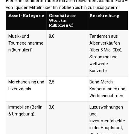
Hier eine detaillierte Tabelle mit allen relevanten Assets in Euro –
von liquiden Mitteln über Immobilien bis hin zu Luxusgütern:
Asset-Kategorie
Geschätzter
Beschreibung
Wert (in
Millionen €)
Musik- und
8,0
Tantiemen aus
Tourneeeinnahme
Albenverkäufen
n (kumuliert)
(über 5 Mio. CDs),
Streaming und
weltweite
Konzerte
Merchandising und
2,5
Band-Merch,
Lizenzdeals
Kooperationen und
Werbeeinnahmen ​
Immobilien (Berlin
3,0
Luxuswohnungen
& Umgebung)
und
Investmentobjekte
in der Hauptstadt,