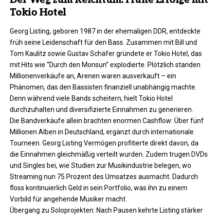
Der Weg zum Reichtum: Frühe Erfolge mit
Tokio Hotel
Georg Listing, geboren 1987 in der ehemaligen DDR, entdeckte
früh seine Leidenschaft für den Bass. Zusammen mit Bill und
Tom Kaulitz sowie Gustav Schäfer gründete er Tokio Hotel, das
mit Hits wie “Durch den Monsun” explodierte. Plötzlich standen
Millionenverkäufe an, Arenen waren ausverkauft – ein
Phänomen, das den Bassisten finanziell unabhängig machte.
Denn während viele Bands scheitern, hielt Tokio Hotel
durchzuhalten und diversifizierte Einnahmen zu generieren.
Die Bandverkäufe allein brachten enormen Cashflow: Über fünf
Millionen Alben in Deutschland, ergänzt durch internationale
Tourneen. Georg Listing Vermögen profitierte direkt davon, da
die Einnahmen gleichmäßig verteilt wurden. Zudem trugen DVDs
und Singles bei, wie Studien zur Musikindustrie belegen, wo
Streaming nun 75 Prozent des Umsatzes ausmacht. Dadurch
floss kontinuierlich Geld in sein Portfolio, was ihn zu einem
Vorbild für angehende Musiker macht.​​
Übergang zu Soloprojekten: Nach Pausen kehrte Listing stärker