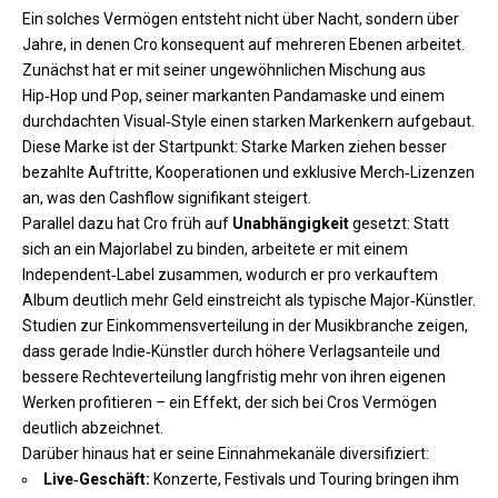
Ein solches Vermögen entsteht nicht über Nacht, sondern über
Jahre, in denen Cro konsequent auf mehreren Ebenen arbeitet.
Zunächst hat er mit seiner ungewöhnlichen Mischung aus
Hip‑Hop und Pop, seiner markanten Pandamaske und einem
durchdachten Visual‑Style einen starken Markenkern aufgebaut.
Diese Marke ist der Startpunkt: Starke Marken ziehen besser
bezahlte Auftritte, Kooperationen und exklusive Merch‑Lizenzen
an, was den Cashflow signifikant steigert.
Parallel dazu hat Cro früh auf
Unabhängigkeit
gesetzt: Statt
sich an ein Majorlabel zu binden, arbeitete er mit einem
Independent‑Label zusammen, wodurch er pro verkauftem
Album deutlich mehr Geld einstreicht als typische Major‑Künstler.
Studien zur Einkommensverteilung in der Musikbranche zeigen,
dass gerade Indie‑Künstler durch höhere Verlagsanteile und
bessere Rechteverteilung langfristig mehr von ihren eigenen
Werken profitieren – ein Effekt, der sich bei Cros Vermögen
deutlich abzeichnet.
Darüber hinaus hat er seine Einnahmekanäle diversifiziert:
Live‑Geschäft:
Konzerte, Festivals und Touring bringen ihm