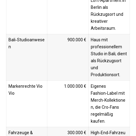
Loft‑Apartment in
Berlin als
Rückzugsort und
kreativer
Arbeitsraum. ​
Bali‑Studioanwese
900.000 €
Haus mit
n
professionellem
Studio in Bali; dient
als Rückzugsort
und
Produktionsort. ​​
Markenrechte Vio
1.000.000 €
Eigenes
Vio
Fashion‑Label mit
Merch‑Kollektione
n, die Cro‑Fans
regelmäßig
kaufen. ​
Fahrzeuge &
300.000 €
High‑End‑Fahrzeu