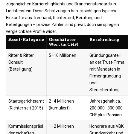
zugänglichen Karrierehighlights und Branchenstandards in
Liechtenstein. Diese Schätzungen berücksichtigen typische
Einkünfte aus Treuhand, Richteramt, Beratung und
Beteiligungen – präzise Zahlen sind privat, doch sie spiegeln
vergleichbare Profile wider.
Asset-Kategorie
Geschätzter
Beschreibung
Wert (in CHF)
Ritter & Ritter
5–10 Millionen
Gründungsanteil
Consult
an der Trust-Firma
(Beteiligung)
mit Mandaten in
Firmengründung
und
Steuerberatung.
Staatsgerichtsamt
2–4 Millionen
Jahresgehalt ca.
(Richter seit 2015)
(kumuliert)
200.000–300.000
CHF plus Pension.
Kommissionspräsi
1–2 Millionen
Honorare aus VBK,
dentschaften
Grundverkehr und