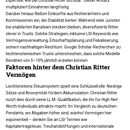
Expertise, wie bei Christian Ritter sichtbar.“ Dieser Ansatz
multipliziert Einnahmen langfristig.
Darüber hinaus fließen Einkünfte aus Richterämtern und
Kommissionen ein, die Stabilität bieten. Während viele Juristen
bei etablierten Kanzleien stecken bleiben, diversifizierte Ritter
clever in Trusts. Solche Strategien, inklusive LSI-Keywords wie
Vermögensverwaltung, Erbschaftsplanung und Fiskalisierung,
sichern nachhaltigen Reichtum. Google Scholar-Recherchen zu
liechtensteinischen Trusts unterstreichen, dass solche Modelle
Renditen von 5–10% jährlich erzielen können.​
Faktoren hinter dem Christian Ritter
Vermögen
Liechtensteins Steuersystem spielt eine Schlüsselrolle: Niedrige
Sätze und Anonymität fördern Akkumulation. Christian Ritter
nutzt dies durch seine LL.M.-Qualifikation, die ihn für High-Net-
Worth-Individuals attraktiv macht. Im Vergleich zu deutschen
Pendants, wo Abgaben höher sind, wächst Vermögen hier
exponentiell – denken Sie an LSI-Termini wie
Kapitalertragsteuer, Treuhandstiftungen und internationale