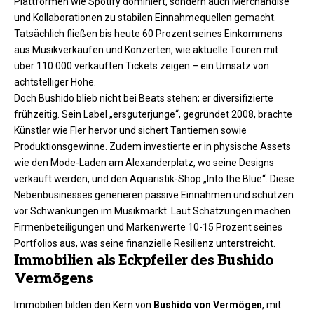
Plattformen wie Spotify dominiert, sondern auch Merchandise
und Kollaborationen zu stabilen Einnahmequellen gemacht.
Tatsächlich fließen bis heute 60 Prozent seines Einkommens
aus Musikverkäufen und Konzerten, wie aktuelle Touren mit
über 110.000 verkauften Tickets zeigen – ein Umsatz von
achtstelliger Höhe.
Doch Bushido blieb nicht bei Beats stehen; er diversifizierte
frühzeitig. Sein Label „ersguterjunge“, gegründet 2008, brachte
Künstler wie Fler hervor und sichert Tantiemen sowie
Produktionsgewinne. Zudem investierte er in physische Assets
wie den Mode-Laden am Alexanderplatz, wo seine Designs
verkauft werden, und den Aquaristik-Shop „Into the Blue“. Diese
Nebenbusinesses generieren passive Einnahmen und schützen
vor Schwankungen im Musikmarkt. Laut Schätzungen machen
Firmenbeteiligungen und Markenwerte 10-15 Prozent seines
Portfolios aus, was seine finanzielle Resilienz unterstreicht.
Immobilien als Eckpfeiler des Bushido
Vermögens
Immobilien bilden den Kern von
Bushido von Vermögen
, mit