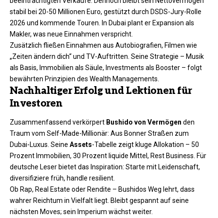
beeinträchtigten Verkäufe. Dennoch bleibt sein Nettovermögen
stabil bei 20-50 Millionen Euro, gestützt durch DSDS-Jury-Rolle
2026 und kommende Touren. In Dubai plant er Expansion als
Makler, was neue Einnahmen verspricht.
Zusätzlich fließen Einnahmen aus Autobiografien, Filmen wie
„Zeiten ändern dich“ und TV-Auftritten. Seine Strategie – Musik
als Basis, Immobilien als Säule, Investments als Booster – folgt
bewährten Prinzipien des Wealth Managements.
Nachhaltiger Erfolg und Lektionen für
Investoren
Zusammenfassend verkörpert
Bushido von Vermögen
den
Traum vom Self-Made-Millionär: Aus Bonner Straßen zum
Dubai-Luxus. Seine
Assets
-Tabelle zeigt kluge Allokation – 50
Prozent Immobilien, 30 Prozent liquide Mittel, Rest Business. Für
deutsche Leser bietet das Inspiration: Starte mit Leidenschaft,
diversifiziere früh, handle resilient.
Ob Rap, Real Estate oder Rendite – Bushidos Weg lehrt, dass
wahrer Reichtum in Vielfalt liegt. Bleibt gespannt auf seine
nächsten Moves; sein Imperium wächst weiter.