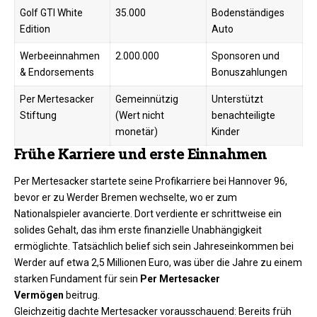
Golf GTI White
35.000
Bodenständiges
Edition
Auto
Werbeeinnahmen
2.000.000
Sponsoren und
& Endorsements
Bonuszahlungen
Per Mertesacker
Gemeinnützig
Unterstützt
Stiftung
(Wert nicht
benachteiligte
monetär)
Kinder
Frühe Karriere und erste Einnahmen
Per Mertesacker startete seine Profikarriere bei Hannover 96,
bevor er zu Werder Bremen wechselte, wo er zum
Nationalspieler avancierte. Dort verdiente er schrittweise ein
solides Gehalt, das ihm erste finanzielle Unabhängigkeit
ermöglichte. Tatsächlich belief sich sein Jahreseinkommen bei
Werder auf etwa 2,5 Millionen Euro, was über die Jahre zu einem
starken Fundament für sein
Per Mertesacker
Vermögen
beitrug.
Gleichzeitig dachte Mertesacker vorausschauend: Bereits früh