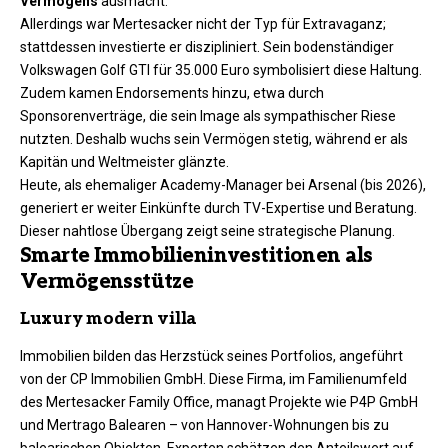
Vermögens
ausmacht.
Allerdings war Mertesacker nicht der Typ für Extravaganz;
stattdessen investierte er diszipliniert. Sein bodenständiger
Volkswagen Golf GTI für 35.000 Euro symbolisiert diese Haltung.
Zudem kamen Endorsements hinzu, etwa durch
Sponsorenverträge, die sein Image als sympathischer Riese
nutzten. Deshalb wuchs sein Vermögen stetig, während er als
Kapitän und Weltmeister glänzte.
Heute, als ehemaliger Academy-Manager bei Arsenal (bis 2026),
generiert er weiter Einkünfte durch TV-Expertise und Beratung.
Dieser nahtlose Übergang zeigt seine strategische Planung.
Smarte Immobilieninvestitionen als
Vermögensstütze
Luxury modern villa
Immobilien bilden das Herzstück seines Portfolios, angeführt
von der CP Immobilien GmbH. Diese Firma, im Familienumfeld
des Mertesacker Family Office, managt Projekte wie P4P GmbH
und Mertrago Balearen – von Hannover-Wohnungen bis zu
balearischen Objekten. Experten schätzen den Anteilswert auf