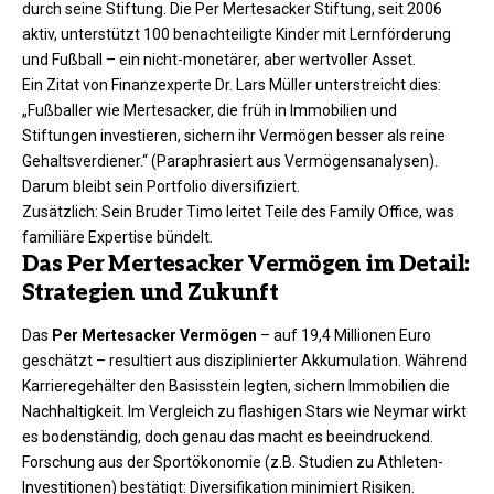
durch seine Stiftung. Die Per Mertesacker Stiftung, seit 2006
aktiv, unterstützt 100 benachteiligte Kinder mit Lernförderung
und Fußball – ein nicht-monetärer, aber wertvoller Asset.
Ein Zitat von Finanzexperte Dr. Lars Müller unterstreicht dies:
„Fußballer wie Mertesacker, die früh in Immobilien und
Stiftungen investieren, sichern ihr Vermögen besser als reine
Gehaltsverdiener.“ (Paraphrasiert aus Vermögensanalysen).
Darum bleibt sein Portfolio diversifiziert.
Zusätzlich: Sein Bruder Timo leitet Teile des Family Office, was
familiäre Expertise bündelt.
Das Per Mertesacker Vermögen im Detail:
Strategien und Zukunft
Das
Per Mertesacker Vermögen
– auf 19,4 Millionen Euro
geschätzt – resultiert aus disziplinierter Akkumulation. Während
Karrieregehälter den Basisstein legten, sichern Immobilien die
Nachhaltigkeit. Im Vergleich zu flashigen Stars wie Neymar wirkt
es bodenständig, doch genau das macht es beeindruckend.
Forschung aus der Sportökonomie (z.B. Studien zu Athleten-
Investitionen) bestätigt: Diversifikation minimiert Risiken.